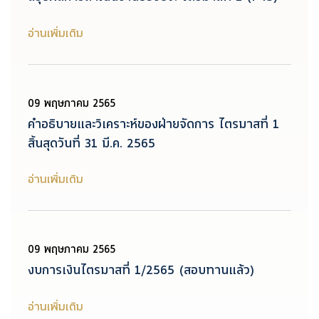
อ่านเพิ่มเติม
09 พฤษภาคม 2565
คำอธิบายและวิเคราะห์ของฝ่ายจัดการ ไตรมาสที่ 1
สิ้นสุดวันที่ 31 มี.ค. 2565
อ่านเพิ่มเติม
09 พฤษภาคม 2565
งบการเงินไตรมาสที่ 1/2565 (สอบทานแล้ว)
อ่านเพิ่มเติม