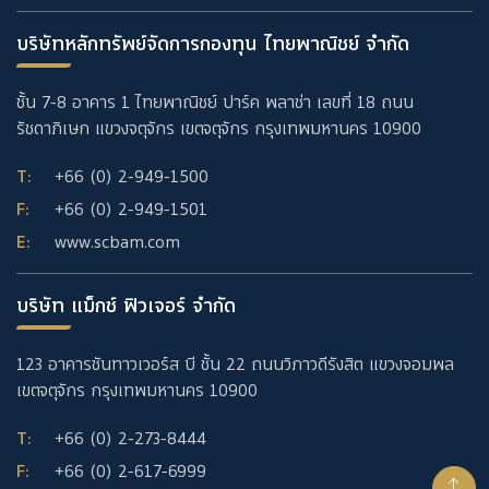
บริษัทหลักทรัพย์จัดการกองทุน ไทยพาณิชย์ จำกัด
ชั้น 7-8 อาคาร 1 ไทยพาณิชย์ ปาร์ค พลาซ่า เลขที่ 18 ถนน
รัชดาภิเษก แขวงจตุจักร เขตจตุจักร กรุงเทพมหานคร 10900
T:
+66 (0) 2-949-1500
F:
+66 (0) 2-949-1501
E:
www.scbam.com
บริษัท แม็กซ์ ฟิวเจอร์ จำกัด
123 อาคารซันทาวเวอร์ส บี ชั้น 22 ถนนวิภาวดีรังสิต แขวงจอมพล
เขตจตุจักร กรุงเทพมหานคร 10900
T:
+66 (0) 2-273-8444
F:
+66 (0) 2-617-6999