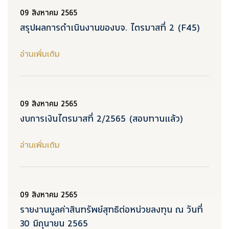
09 สิงหาคม 2565
สรุปผลการดำเนินงานของบจ. ไตรมาสที่ 2 (F45)
อ่านเพิ่มเติม
09 สิงหาคม 2565
งบการเงินไตรมาสที่ 2/2565 (สอบทานแล้ว)
อ่านเพิ่มเติม
09 สิงหาคม 2565
รายงานมูลค่าสินทรัพย์สุทธิต่อหน่วยลงทุน ณ วันที่
30 มิถุนายน 2565