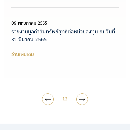
09 พฤษภาคม 2565
รายงานมูลค่าสินทรัพย์สุทธิต่อหน่วยลงทุน ณ วันที่
31 มีนาคม 2565
อ่านเพิ่มเติม
12