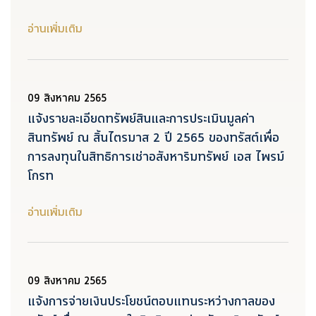
อ่านเพิ่มเติม
09 สิงหาคม 2565
แจ้งรายละเอียดทรัพย์สินและการประเมินมูลค่า
สินทรัพย์ ณ สิ้นไตรมาส 2 ปี 2565 ของทรัสต์เพื่อ
การลงทุนในสิทธิการเช่าอสังหาริมทรัพย์ เอส ไพรม์
โกรท
อ่านเพิ่มเติม
09 สิงหาคม 2565
แจ้งการจ่ายเงินประโยชน์ตอบแทนระหว่างกาลของ