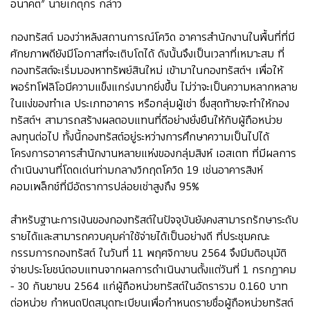
อนาคต” นายเกตุกร กล่าว
กองทรัสต์ มองว่าหลังสถานการณ์โควิด อาคารสำนักงานในพื้นที่ที่มี
ศักยภาพดียังมีโอกาสที่จะเติบโตได้ ดังนั้นจึงเป็นเวลาที่เหมาะสม ที่
กองทรัสต์จะเริ่มมองหาทรัพย์สินใหม่ เข้ามาในกองทรัสต์ฯ เพื่อให้
พอร์ทโฟลิโอมีความแข็งแกร่งมากยิ่งขึ้น ไม่ว่าจะเป็นความหลากหลาย
ในแง่ของทำเล ประเภทอาคาร หรือกลุ่มผู้เช่า ซึ่งสุดท้ายจะทำให้กอง
ทรัสต์ฯ สามารถสร้างผลตอบแทนที่ดีอย่างยั่งยืนให้กับผู้ถือหน่วย
ลงทุนต่อไป ทั้งนี้กองทรัสต์อยู่ระหว่างการศึกษาความเป็นไปได้
โครงการอาคารสำนักงานหลายแห่งของกลุ่มสิงห์ เอสเตท ที่มีผลการ
ดำเนินงานที่โดดเด่นท่ามกลางวิกฤตโควิด 19 เช่นอาคารสิงห์
คอมเพล็กซ์ที่มีอัตราการปล่อยเช่าสูงถึง 95%
สำหรับฐานะการเงินของกองทรัสต์ในปัจจุบันยังคงสามารถรักษาระดับ
รายได้และสามารถควบคุมค่าใช้จ่ายได้เป็นอย่างดี ที่ประชุมคณะ
กรรมการกองทรัสต์ ในวันที่ 11 พฤศจิกายน 2564 จึงมีมติอนุมัติ
จ่ายประโยชน์ตอบแทนจากผลการดำเนินงานตั้งแต่วันที่ 1 กรกฎาคม
- 30 กันยายน 2564 แก่ผู้ถือหน่วยทรัสต์ในอัตรารวม 0.160 บาท
ต่อหน่วย กำหนดปิดสมุดทะเบียนเพื่อกำหนดรายชื่อผู้ถือหน่วยทรัสต์