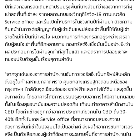
ปีที่แล้วกองทรัสต์เดินหน้าปรับปรุงพื้นที่บางส่วนที่ว่างลงจากการที่ผู้
เช่าลดพื้นที่เช่าลง จากผลกระทบของวิกฤติโควิด-19 ตามแนวคิด
Service office และเริ่มเปิดให้บริการในช่วงต้นปีที่ผ่านมา ด้วยความ
คืบหน้าในการต่อสัญญากับผู้เช่าเดิมและปล่อยเช่าพื้นที่ให้กับผู้เช่า
รายใหม่ที่เป็นที่น่าพอใจ ผนวกกับการที่กองทรัสต์อยู่ระหว่างเจรจา
กับผู้สนใจเช่าพื้นที่อีกหลายราย กองทรัสต์จึงเชื่อมั่นเป็นอย่างยิ่งว่า
ผลประกอบการได้ผ่านจุดต่ำที่สุดไปแล้ว และอัตราการปล่อยเช่าจะ
ทยอยปรับตัวสูงขึ้นเรื่อยๆตามลำดับ
“จากจุดเด่นของอาคารสำนักงานซันทาวเวอร์สซึ่งเป็นทรัพย์สินหลัก
ตั้งอยู่ในทำเลห้าแยกลาดพร้าว ศูนย์กลางเศรษฐกิจตอนเหนือของ
กรุงเทพฯ ใกล้กับจุดเชื่อมต่อของรถไฟฟ้าและรถไฟใต้ดิน และจุดขึ้น
ลงทางด่วน โดยอาคารได้มีการปรับปรุงระบบอาคารให้มีความทันสมัย
ทั้งในเรื่องสุขอนามัยและความปลอดภัย เทียบเท่าอาคารสำนักงานใน
CBD โดยค่าเช่ายังถูกกว่าอาคารประเภทเดียวกันใน CBD ถึง 30-
40% อีกทั้งโมเดล Service office ที่สามารถตอบสนองความ
ต้องการพื้นที่เช่าในปัจจุบันได้เป็นอย่างดี ส่งผลให้อาคารซันทาวเวอร์
สจึงเป็นตัวเลือกของผู้เช่าที่ต้องการจะขยายพื้นที่อาคารสำนักงานใน